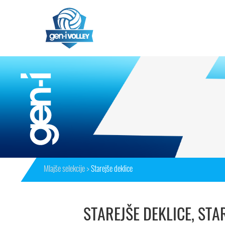
Mlajše selekcije >
Starejše deklice
STAREJŠE DEKLICE, STAR