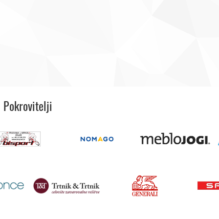
Pokrovitelji