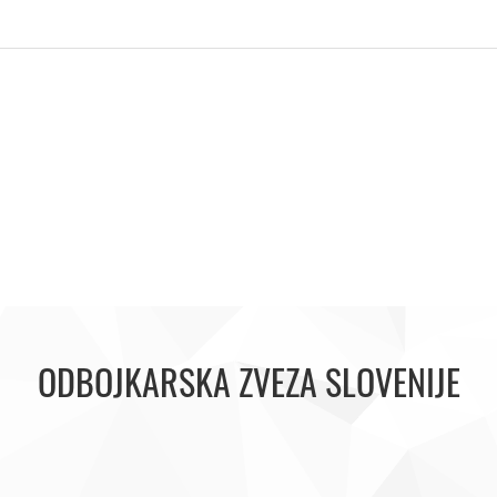
ODBOJKARSKA ZVEZA SLOVENIJE