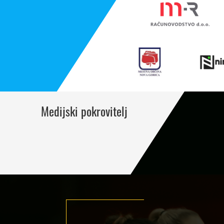
Medijski pokrovitelj