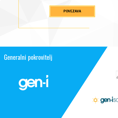
POVEZAVA
Generalni pokrovitelj